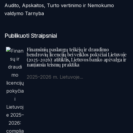
Audito, Apskaitos, Turto vertinimo ir Nemokumo
valdymo Tarnyba
Publikuoti Straipsniai
Finansinių paslaugų teikėjų ir draudimo
bendrovių licencijų bei veiklos pokyčiai Lietuvoje
(2025–2026): atitiktis, Lietuvos banko apžvalga ir
naujausia teismų praktika
2025–2026 m. Lietuvoje...