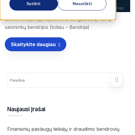
Sutikti
Nesutikti
,
bendrija
Daugiabučių namų savininkų bendrijos steigimas
Šiame straipsnyje aptarsime daugiabučių namų
savininkų bendrijos (toliau – Bendrija)
Skaitykite daugiau
Naujausi Įrašai
Finansinių paslaugų teikėjų ir draudimo bendrovių