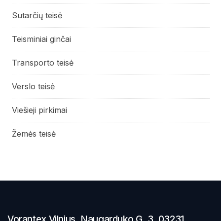
Sutarčių teisė
Teisminiai ginčai
Transporto teisė
Verslo teisė
Viešieji pirkimai
Žemės teisė
Vorantex Vilnius, Naugarduko G. 3, 03231