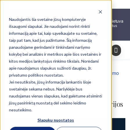
Skip
+37052364411
Naudojantis šia svetaine jūsų kompiuteryje
to
Vorantex Vilnius, Naugarduko g. 3, 03231 Vilnius, Lietuva
Vorantex Kaunas, Klaipėda, Šiauliai, Panevėžys, Alytus
išsaugomi slapukai. Jie naudojami norint rinkti
content
informaciją apie tai, kaip sąveikaujate su svetaine,
taip pat tam, kad jus pažintume. Šią informaciją
Žyma:
Daugiabučių namų
panaudojame gerindami ir tinkindami naršymo
savininkų bendrijos steigimas
kokybę bei analizės ir metrikos apie šios svetainės ir
kitos medijos lankytojus rinkimo tikslais. Norėdami
Home
Tinklaraštis
apie naudojamus slapukus sužinoti daugiau, žr.
Daugiabučių namų savininkų bendrijos steigimas
privatumo politikos nuostatas.
Jei nesutiksite, jūsų informacija lankantis šioje
svetainėje sekama nebus. Naršyklėje bus
Įmonių teisė
naudojamas vienas slapukas, kad galėtume atsiminti
Daugiabučių namų savininkų bendrijos
jūsų pasirinktą nuostatą dėl sekimo leidimo
steigimo ypatumai
nesuteikimo.
Slapukų nuostatos
Vorantex
,
Bendrijos steigimas
Daugiabučių namų savininkų