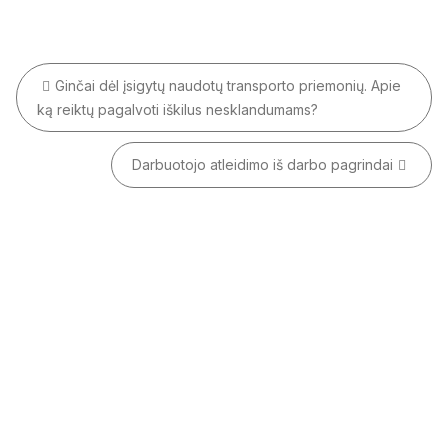
Navigacija
Ginčai dėl įsigytų naudotų transporto priemonių. Apie
tarp
ką reiktų pagalvoti iškilus nesklandumams?
įrašų
Darbuotojo atleidimo iš darbo pagrindai