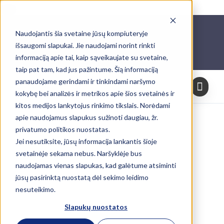
Skip
Naudojantis šia svetaine jūsų kompiuteryje
to
išsaugomi slapukai. Jie naudojami norint rinkti
content
informaciją apie tai, kaip sąveikaujate su svetaine,
taip pat tam, kad jus pažintume. Šią informaciją
panaudojame gerindami ir tinkindami naršymo
kokybę bei analizės ir metrikos apie šios svetainės ir
kitos medijos lankytojus rinkimo tikslais. Norėdami
apie naudojamus slapukus sužinoti daugiau, žr.
privatumo politikos nuostatas.
Jei nesutiksite, jūsų informacija lankantis šioje
svetainėje sekama nebus. Naršyklėje bus
naudojamas vienas slapukas, kad galėtume atsiminti
jūsų pasirinktą nuostatą dėl sekimo leidimo
nesuteikimo.
Slapukų nuostatos