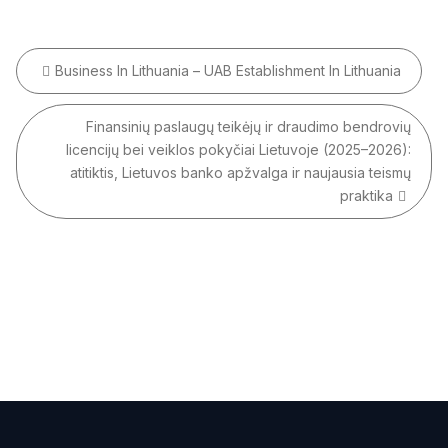
Navigacija
Business In Lithuania – UAB Establishment In Lithuania
tarp
įrašų
Finansinių paslaugų teikėjų ir draudimo bendrovių
licencijų bei veiklos pokyčiai Lietuvoje (2025–2026):
atitiktis, Lietuvos banko apžvalga ir naujausia teismų
praktika