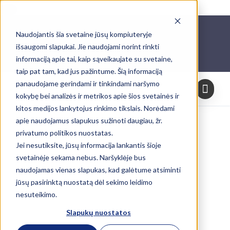
Skip
Naudojantis šia svetaine jūsų kompiuteryje
to
išsaugomi slapukai. Jie naudojami norint rinkti
content
informaciją apie tai, kaip sąveikaujate su svetaine,
taip pat tam, kad jus pažintume. Šią informaciją
panaudojame gerindami ir tinkindami naršymo
kokybę bei analizės ir metrikos apie šios svetainės ir
kitos medijos lankytojus rinkimo tikslais. Norėdami
apie naudojamus slapukus sužinoti daugiau, žr.
privatumo politikos nuostatas.
Jei nesutiksite, jūsų informacija lankantis šioje
svetainėje sekama nebus. Naršyklėje bus
naudojamas vienas slapukas, kad galėtume atsiminti
jūsų pasirinktą nuostatą dėl sekimo leidimo
nesuteikimo.
Slapukų nuostatos